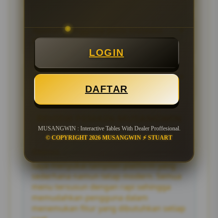
Platform dirancang agar tetap responsif dan
stabil selama digunakan.
Apakah pengguna perlu instalasi
▼
khusus?
LOGIN
Tidak, sebagian besar fitur dapat diakses
langsung melalui browser.
Apa fokus utama pengembangan
▼
MUSANGWIN?
DAFTAR
Memberikan pengalaman hiburan digital
yang nyaman dan modern.
REVIEW PEMAIN MUSANGWIN
MUSANGWIN : Interactive Tables With Dealer Proffesional.
© COPYRIGHT 2026 MUSANGWIN ⚡ STUART
Sitorus
Saya menyukai tampilan platform yang
sederhana namun tetap modern. Semua
menu tersusun dengan rapi sehingga
memudahkan pengguna dalam
menemukan fitur yang dibutuhkan setiap