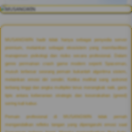
MUSANGWIN hadir tidak hanya sebagai penyedia server
premium, melainkan sebagai ekosistem yang memfasilitasi
manajemen psikologi dan risiko secara profesional. Dalam
genre permainan crash game modern seperti Spaceman,
musuh terbesar seorang pemain bukanlah algoritma sistem,
melainkan emosi diri sendiri. Ketika melihat sang astronot
terbang tinggi dan angka multiplier terus merangkak naik, garis
tipis antara keberanian strategis dan keserakahan (greed)
sering kali kabur.
Pemain profesional di MUSANGWIN tidak pernah
mengandalkan refleks tangan yang dipengaruhi emosi saat