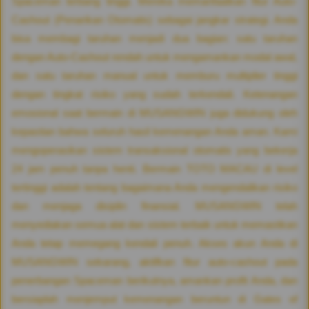
Spaceman terbang tinggi. Mereka memanfaatkan fitur Auto-
Cashout (Penarikan Otomatis) sebagai jangkar strategi. Anda
bisa membagi taruhan menjadi dua bagian: satu taruhan
dengan Auto-Cashout rendah untuk mengamankan modal awal,
dan satu taruhan manual untuk memburu multiplier tinggi
dengan tingkat risiko yang sudah terkendali. Ketenangan
emosional saat bermain di MUSANGWIN juga didukung oleh
kepastian bahwa seluruh hasil kemenangan Anda aman. Kami
mengoperasikan sistem transaksional otomatis yang bekerja
24 jam penuh tanpa henti. Bermain TOTO MACAU di level
tertinggi adalah tentang bagaimana Anda mengendalikan risiko
dan menjaga disiplin finansial. MUSANGWIN telah
menyediakan semua alat dan sistem terbaik untuk memastikan
Anda tetap memegang kendali penuh. Akses akun Anda di
MUSANGWIN sekarang, aktifkan fitur auto-cashout pada
penerbangan Spaceman berikutnya, amankan profit Anda, dan
bersiaplah menjemput kemenangan beruntun di Gates of